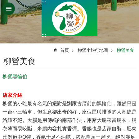
:::
跳到主要內容區塊
:::
:::
首頁
柳營小旅行地圖
柳營美食
柳營美食
柳營黑輪伯
店家介紹
柳營的小吃最有名氣的絕對是劉家古厝前的黑輪伯，雖然只是
一台小三輪車，但生意卻出奇的好，座位區與排隊的人潮總是
絡繹不絕。大腸是用傳統的南部作法，用豬大腸來當腸衣，腸
衣薄而易咬斷，米腸內容扎實香彈。香腸也是店家自製，肥肉
比例適中Q彈，香氣十足不油膩，搭配蒜頭一起吃，絕對滿足