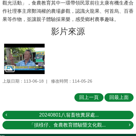
觀光活動」，食農教育其中一環帶領民眾前往太康有機生產合
作社理事主席鄭鴻權的農場參觀，認識火龍果、何首烏、百香
果等作物，並讓親子體驗採果樂，感受鄉村農事趣味。
影片來源
上版日期：113-06-18
修改時間：114-05-26
回上一頁
回最上面
20240801八翁畜牧糞尿處...
「摃檨仔、食農教育體驗暨文化觀...