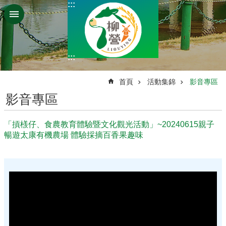
:::
跳到主要內容區塊
:::
:::
首頁
活動集錦
影音專區
影音專區
「摃檨仔、食農教育體驗暨文化觀光活動」~20240615親子
暢遊太康有機農場 體驗採摘百香果趣味